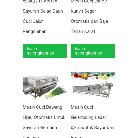
500kg / H Vortex
Mesin Cuci Jahe /
Sayuran Salad Daun
Kunyit Segar
Cuci Jalur
Otomatis dari Baja
Pengolahan
Tahan Karat
Baca
Baca
selengkapnya
selengkapnya
Mesin Cuci Bawang
Mesin Cuci
Hijau Otomatis Untuk
Gelembung Lebar
Sayuran Berdaun
0,8m untuk Sayur dan
Panjang
Buah