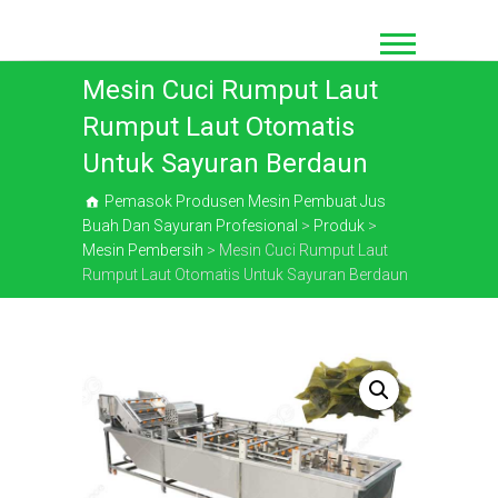
Loncat
ke
konten
Mesin Cuci Rumput Laut
Rumput Laut Otomatis
Untuk Sayuran Berdaun
Pemasok Produsen Mesin Pembuat Jus
Buah Dan Sayuran Profesional
>
Produk
>
Mesin Pembersih
>
Mesin Cuci Rumput Laut
Rumput Laut Otomatis Untuk Sayuran Berdaun