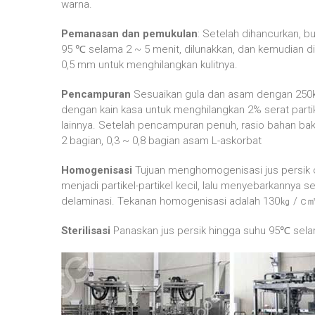
warna.
Pemanasan dan pemukulan
: Setelah dihancurkan, 
95 ℃ selama 2 ~ 5 menit, dilunakkan, dan kemudian 
0,5 mm untuk menghilangkan kulitnya.
Pencampuran
Sesuaikan gula dan asam dengan 250kg 
dengan kain kasa untuk menghilangkan 2% serat partik
lainnya. Setelah pencampuran penuh, rasio bahan baku
2 bagian, 0,3 ~ 0,8 bagian asam L-askorbat
Homogenisasi
Tujuan menghomogenisasi jus persik 
menjadi partikel-partikel kecil, lalu menyebarkanny
delaminasi. Tekanan homogenisasi adalah 130㎏ / c
Sterilisasi
Panaskan jus persik hingga suhu 95℃ sela