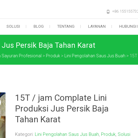
+86 15515573
SOLUSI
BLOG
TENTANG
LAYANAN
HUBUNGI 
 Jus Persik Baja Tahan Karat
Sayuran Profesional
>
Produk
>
Lini Pengolahan Saus Jus Buah
>
15T 
15T / jam Complate Lini
Produksi Jus Persik Baja
Tahan Karat
Kategori:
Lini Pengolahan Saus Jus Buah
,
Produk
,
Solusi