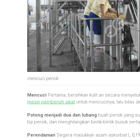
mencuci persik
Mencuci
Pertama, bersihkan kulit ari secara menyelu
mesin pembersih sikat
untuk mencucinya, lalu bilas d
Potong menjadi dua
dan lubang
buah persik yang s
biji persik, dan menghilangkan bintik-bintik busuk se
Perendaman
Segera masukkan asam askorbat L 0,1