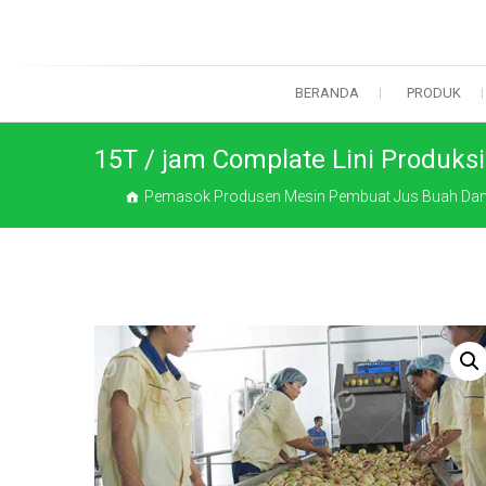
Loncat
ke
konten
BERANDA
PRODUK
15T / jam Complate Lini Produksi
Pemasok Produsen Mesin Pembuat Jus Buah Dan 