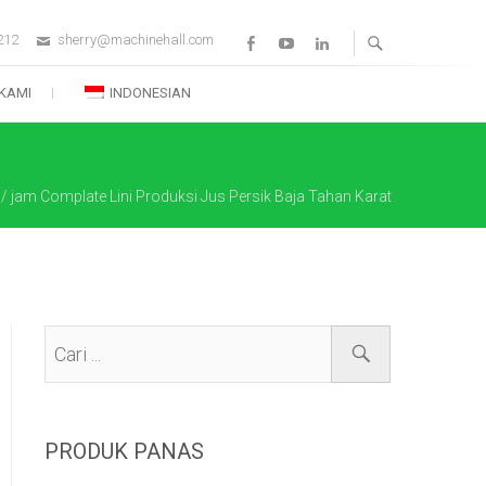
212
sherry@machinehall.com
Facebook
Youtube
Linkedin
KAMI
INDONESIAN
/ jam Complate Lini Produksi Jus Persik Baja Tahan Karat
PRODUK PANAS