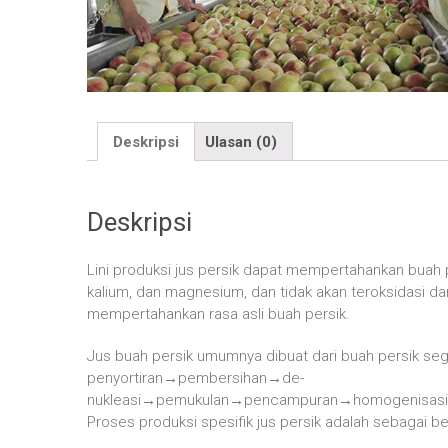
Deskripsi
Ulasan (0)
Deskripsi
Lini produksi jus persik dapat mempertahankan buah pe
kalium, dan magnesium, dan tidak akan teroksidasi dan
mempertahankan rasa asli buah persik.
Jus buah persik umumnya dibuat dari buah persik seg
penyortiran
→
pembersihan
→
de-
nukleasi
→
pemukulan
→
pencampuran
→
homogenisasi
Proses produksi spesifik jus persik adalah sebagai ber