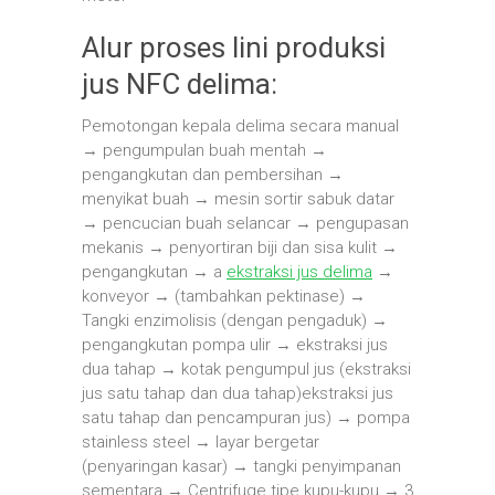
Alur proses lini produksi
jus NFC delima:
Pemotongan kepala delima secara manual
→ pengumpulan buah mentah →
pengangkutan dan pembersihan →
menyikat buah → mesin sortir sabuk datar
→ pencucian buah selancar → pengupasan
mekanis → penyortiran biji dan sisa kulit →
pengangkutan → a
ekstraksi jus delima
→
konveyor → (tambahkan pektinase) →
Tangki enzimolisis (dengan pengaduk) →
pengangkutan pompa ulir → ekstraksi jus
dua tahap → kotak pengumpul jus (ekstraksi
jus satu tahap dan dua tahap)ekstraksi jus
satu tahap dan pencampuran jus) → pompa
stainless steel → layar bergetar
(penyaringan kasar) → tangki penyimpanan
sementara → Centrifuge tipe kupu-kupu → 3